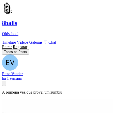
8balls
Oldschool
Timeline
Vídeos
Galerias
💬
Chat
Entrar
Registrar
Todos os Posts
Enzo Vander
há 1 semana
A primeira vez que provei um zumbiu