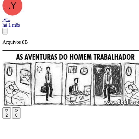
.yf..
há 1 mês
Arquivos 8B
2
0