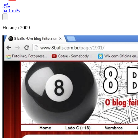
.yf..
há 1 mês
Herança 2009.