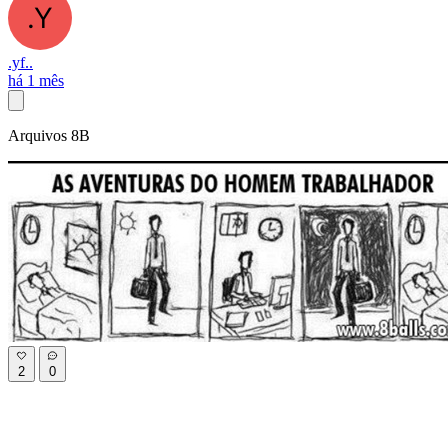
.yf..
há 1 mês
Arquivos 8B
2
0