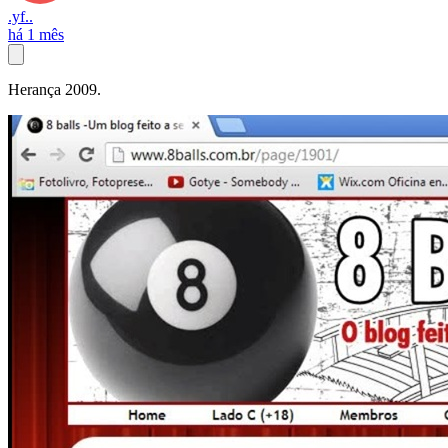
.yf..
há 1 mês
Herança 2009.