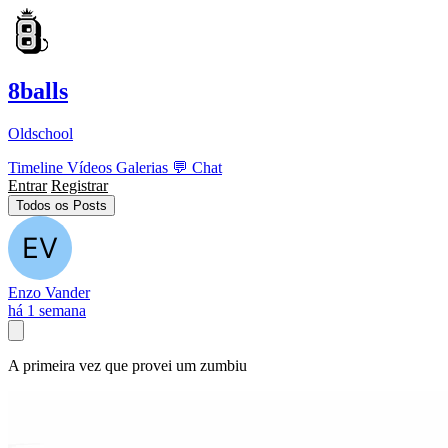
8balls
Oldschool
Timeline
Vídeos
Galerias
💬
Chat
Entrar
Registrar
Todos os Posts
Enzo Vander
há 1 semana
A primeira vez que provei um zumbiu