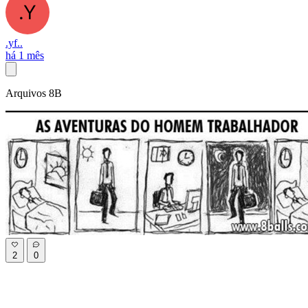
.yf..
há 1 mês
Arquivos 8B
2
0