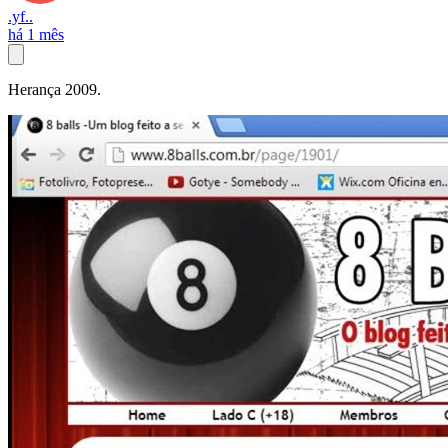
.yf..
há 1 mês
Herança 2009.