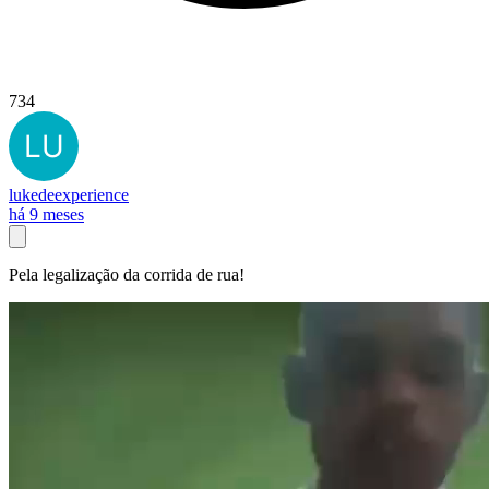
734
lukedeexperience
há 9 meses
Pela legalização da corrida de rua!