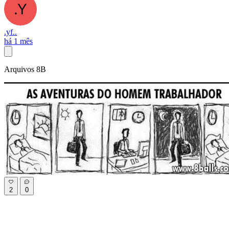
.yf..
há 1 mês
Arquivos 8B
2
0