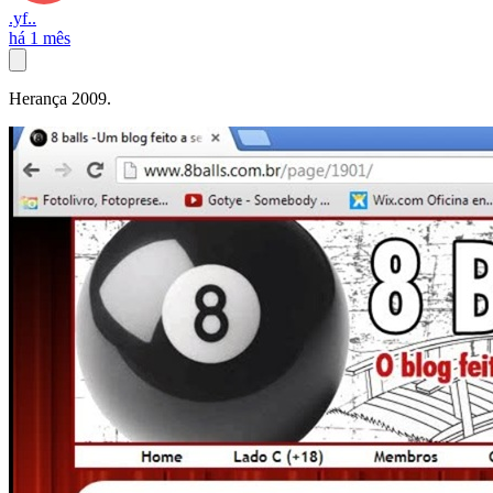
.yf..
há 1 mês
Herança 2009.