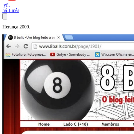
.yf..
há 1 mês
Herança 2009.