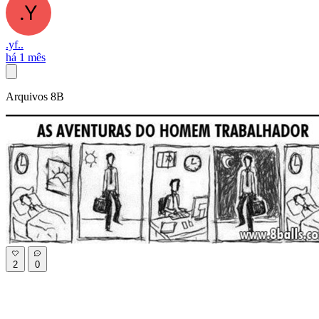
.yf..
há 1 mês
Arquivos 8B
2
0