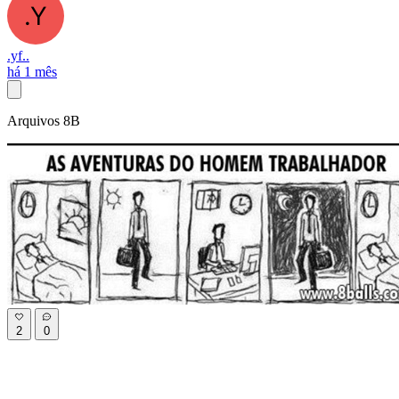
.yf..
há 1 mês
Arquivos 8B
2
0