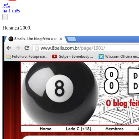
.yf..
há 1 mês
Herança 2009.