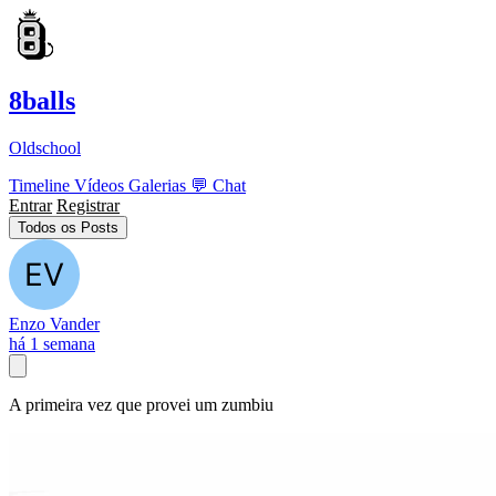
8balls
Oldschool
Timeline
Vídeos
Galerias
💬
Chat
Entrar
Registrar
Todos os Posts
Enzo Vander
há 1 semana
A primeira vez que provei um zumbiu