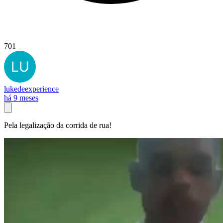
701
lukedeexperience
há 9 meses
Pela legalização da corrida de rua!