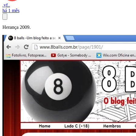
.yf..
há 1 mês
Herança 2009.