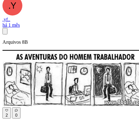
.yf..
há 1 mês
Arquivos 8B
2
0