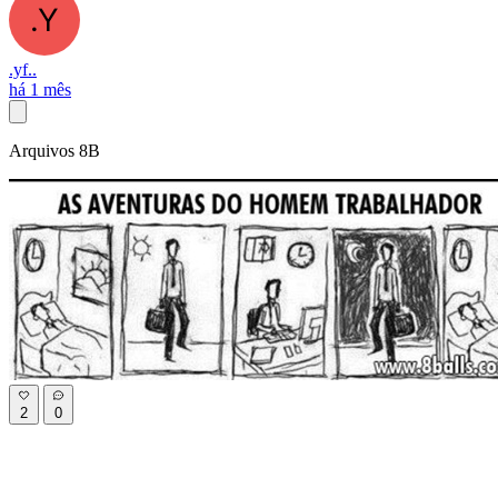
.yf..
há 1 mês
Arquivos 8B
2
0