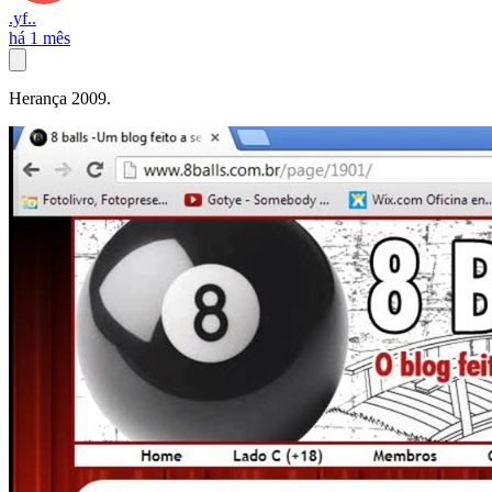
.yf..
há 1 mês
Herança 2009.