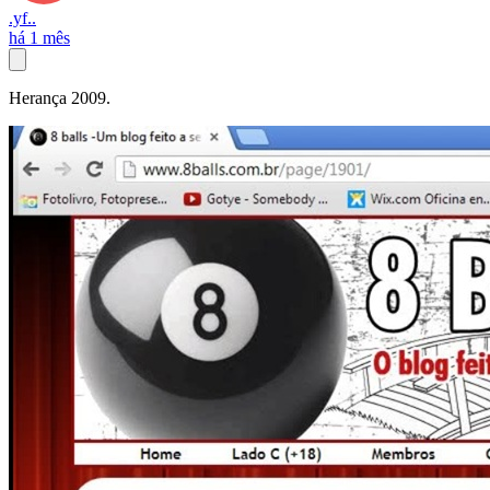
.yf..
há 1 mês
Herança 2009.