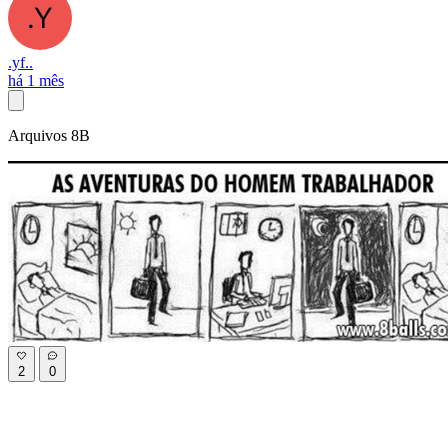
.yf..
há 1 mês
Arquivos 8B
2
0