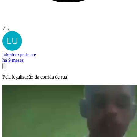
717
lukedeexperience
há 9 meses
Pela legalização da corrida de rua!