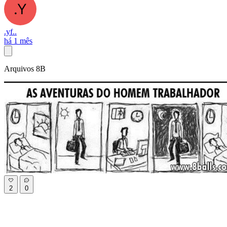
.yf..
há 1 mês
Arquivos 8B
2
0