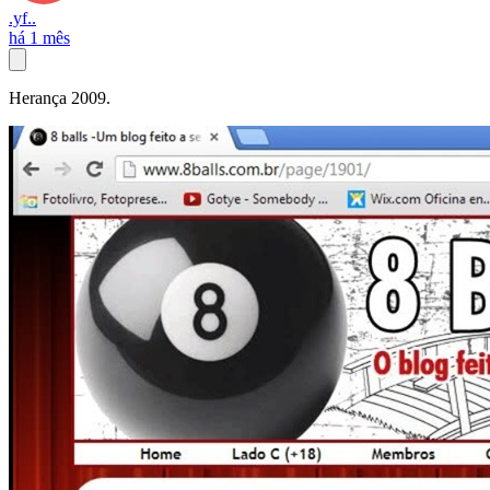
.yf..
há 1 mês
Herança 2009.