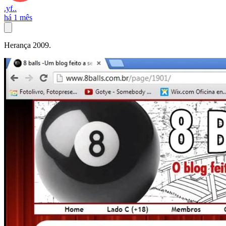
.yf..
há 1 mês
Herança 2009.