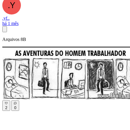
.yf..
há 1 mês
Arquivos 8B
2
0