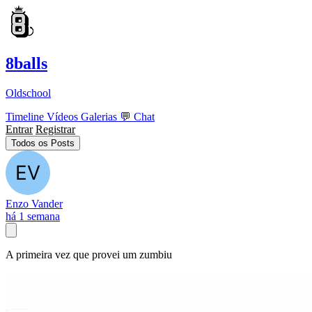
8balls
Oldschool
Timeline
Vídeos
Galerias
💬
Chat
Entrar
Registrar
Todos os Posts
Enzo Vander
há 1 semana
A primeira vez que provei um zumbiu