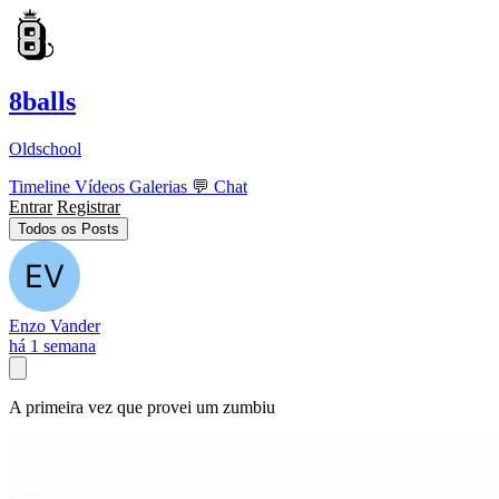
8balls
Oldschool
Timeline
Vídeos
Galerias
💬
Chat
Entrar
Registrar
Todos os Posts
Enzo Vander
há 1 semana
A primeira vez que provei um zumbiu