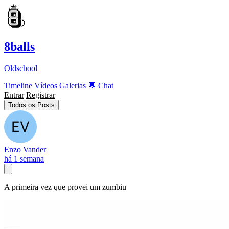
8balls
Oldschool
Timeline
Vídeos
Galerias
💬
Chat
Entrar
Registrar
Todos os Posts
Enzo Vander
há 1 semana
A primeira vez que provei um zumbiu