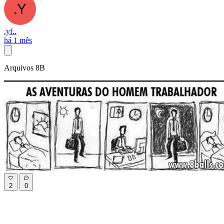
.yf..
há 1 mês
Arquivos 8B
2
0