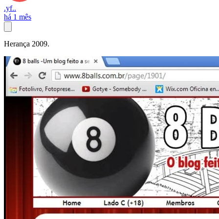
.yf..
há 1 mês
Herança 2009.