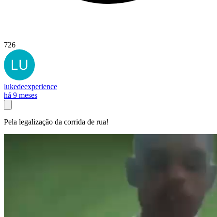
726
lukedeexperience
há 9 meses
Pela legalização da corrida de rua!