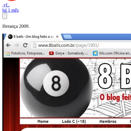
.yf..
há 1 mês
Herança 2009.