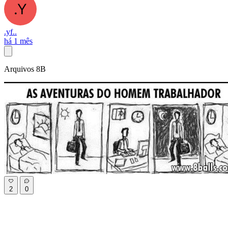
.yf..
há 1 mês
Arquivos 8B
2
0