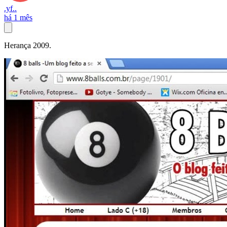
.yf..
há 1 mês
Herança 2009.