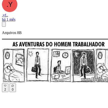
.yf..
há 1 mês
Arquivos 8B
2
0