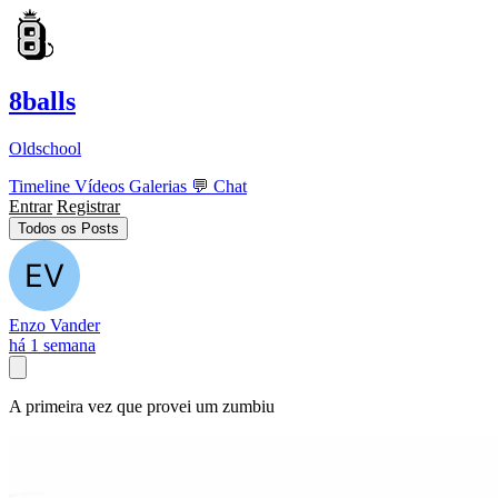
8balls
Oldschool
Timeline
Vídeos
Galerias
💬
Chat
Entrar
Registrar
Todos os Posts
Enzo Vander
há 1 semana
A primeira vez que provei um zumbiu