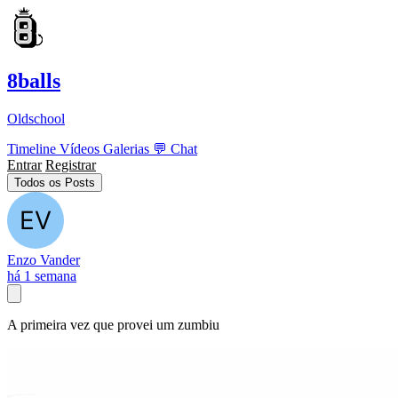
8balls
Oldschool
Timeline
Vídeos
Galerias
💬
Chat
Entrar
Registrar
Todos os Posts
Enzo Vander
há 1 semana
A primeira vez que provei um zumbiu