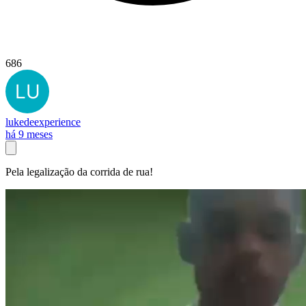
686
lukedeexperience
há 9 meses
Pela legalização da corrida de rua!