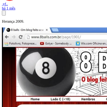
.yf..
há 1 mês
Herança 2009.