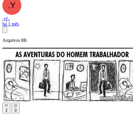
.yf..
há 1 mês
Arquivos 8B
2
0