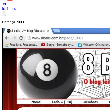
.yf..
há 1 mês
Herança 2009.