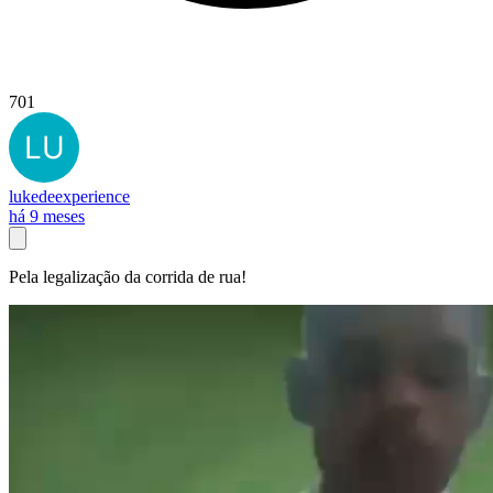
701
lukedeexperience
há 9 meses
Pela legalização da corrida de rua!