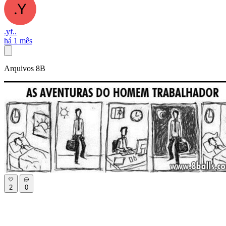
.yf..
há 1 mês
Arquivos 8B
2
0