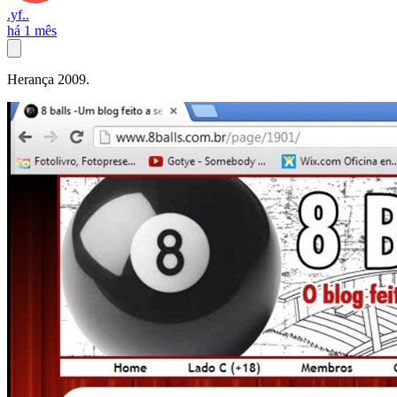
.yf..
há 1 mês
Herança 2009.