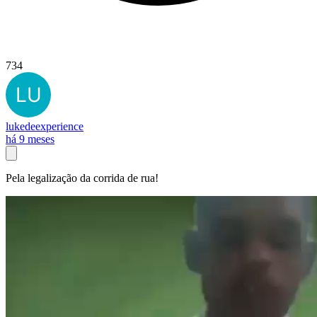
734
lukedeexperience
há 9 meses
Pela legalização da corrida de rua!