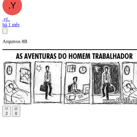
.yf..
há 1 mês
Arquivos 8B
2
0