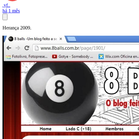
.yf..
há 1 mês
Herança 2009.