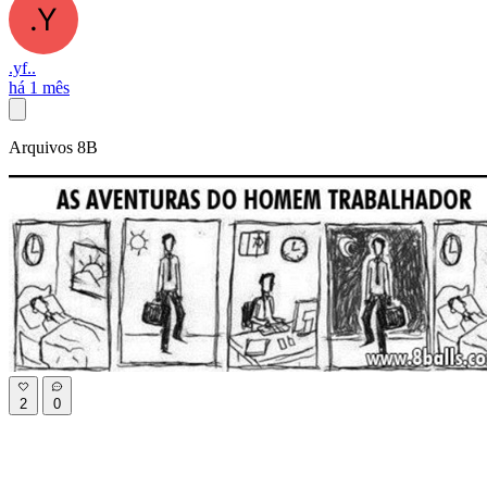
.yf..
há 1 mês
Arquivos 8B
2
0