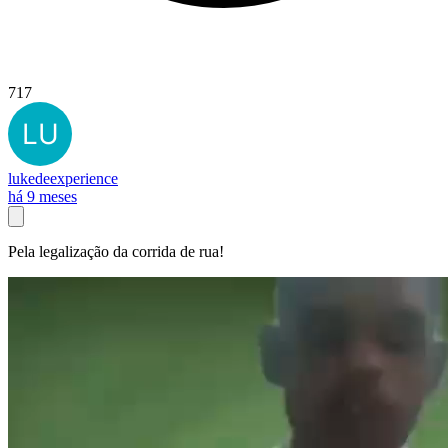
717
lukedeexperience
há 9 meses
Pela legalização da corrida de rua!