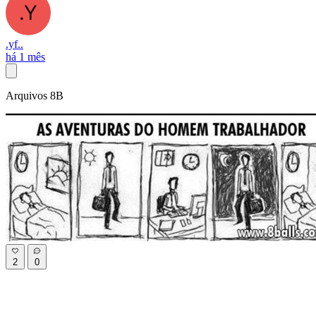
.yf..
há 1 mês
Arquivos 8B
2
0