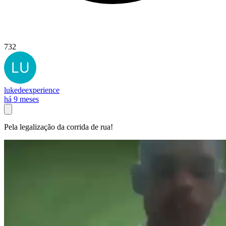
732
lukedeexperience
há 9 meses
Pela legalização da corrida de rua!