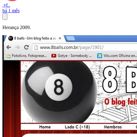
.yf..
há 1 mês
Herança 2009.