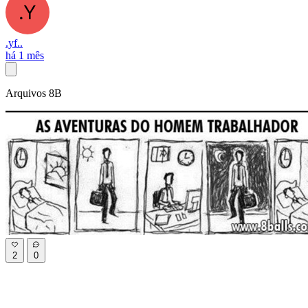
.yf..
há 1 mês
Arquivos 8B
2
0