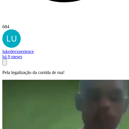
684
lukedeexperience
há 9 meses
Pela legalização da corrida de rua!