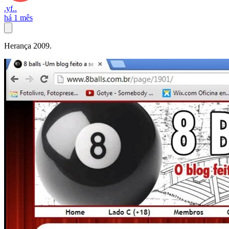
.yf..
há 1 mês
Herança 2009.