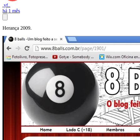
.yf..
há 1 mês
Herança 2009.