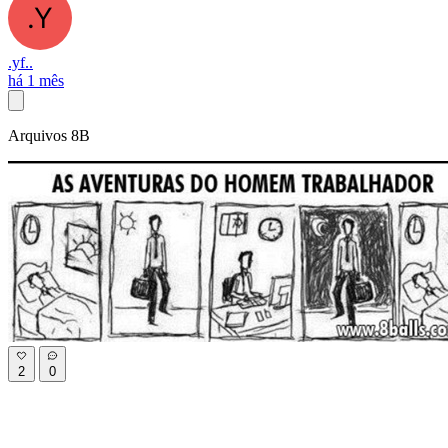
.yf..
há 1 mês
Arquivos 8B
2
0