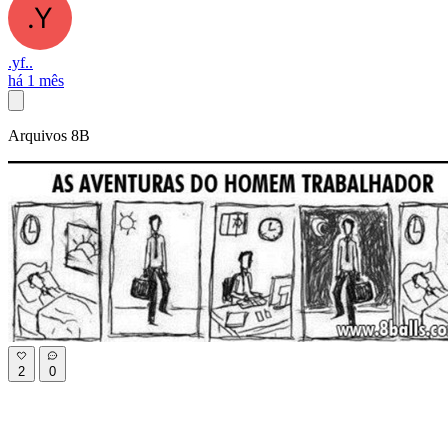
.yf..
há 1 mês
Arquivos 8B
2
0