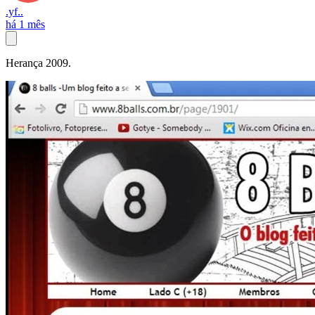
.yf..
há 1 mês
Herança 2009.