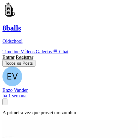
8balls
Oldschool
Timeline
Vídeos
Galerias
💬
Chat
Entrar
Registrar
Todos os Posts
Enzo Vander
há 1 semana
A primeira vez que provei um zumbiu