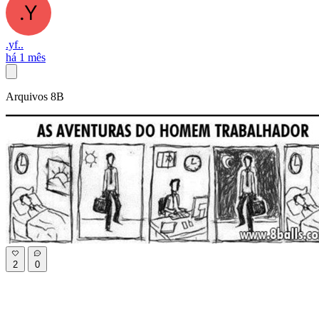
.yf..
há 1 mês
Arquivos 8B
2
0