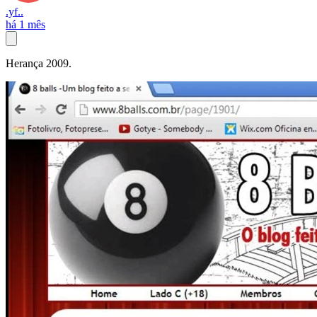
.yf..
há 1 mês
Herança 2009.