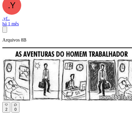
.yf..
há 1 mês
Arquivos 8B
2
0