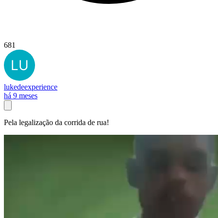
681
lukedeexperience
há 9 meses
Pela legalização da corrida de rua!