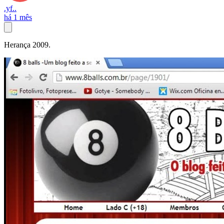
.yf..
há 1 mês
Herança 2009.