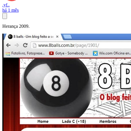
.yf..
há 1 mês
Herança 2009.