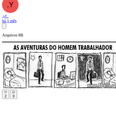
.yf..
há 1 mês
Arquivos 8B
2
0