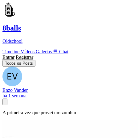
8balls
Oldschool
Timeline
Vídeos
Galerias
💬
Chat
Entrar
Registrar
Todos os Posts
Enzo Vander
há 1 semana
A primeira vez que provei um zumbiu