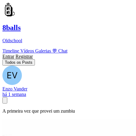
8balls
Oldschool
Timeline
Vídeos
Galerias
💬
Chat
Entrar
Registrar
Todos os Posts
Enzo Vander
há 1 semana
A primeira vez que provei um zumbiu