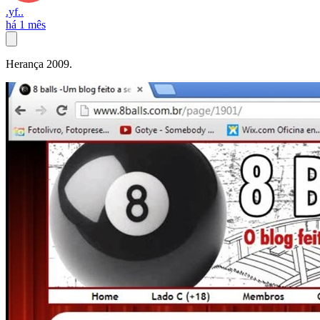
.yf..
há 1 mês
Herança 2009.