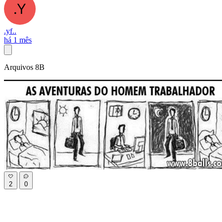
.yf..
há 1 mês
Arquivos 8B
2
0