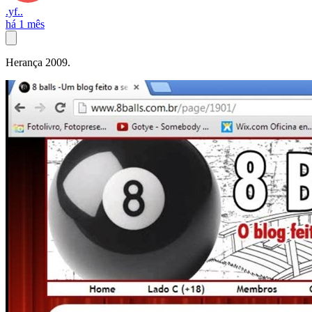
.yf..
há 1 mês
Herança 2009.