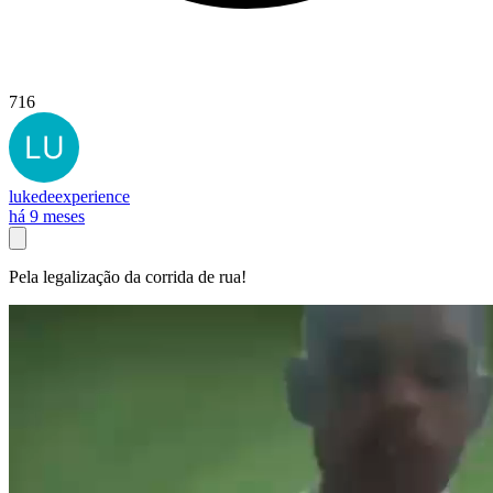
716
lukedeexperience
há 9 meses
Pela legalização da corrida de rua!