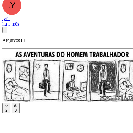
.yf..
há 1 mês
Arquivos 8B
2
0