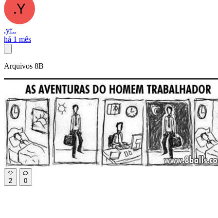
.yf..
há 1 mês
Arquivos 8B
2
0