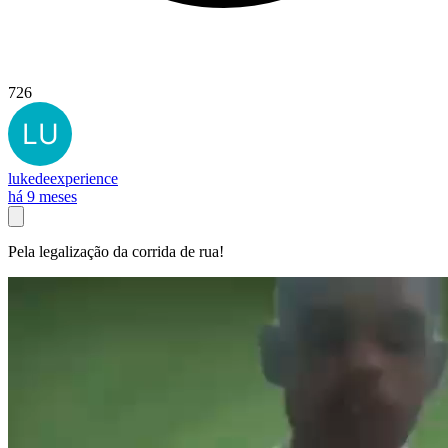
726
lukedeexperience
há 9 meses
Pela legalização da corrida de rua!