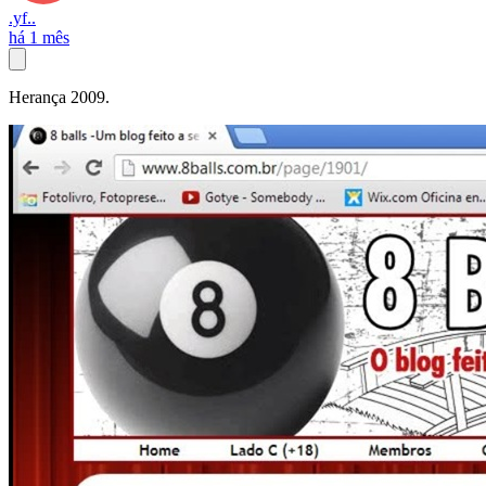
.yf..
há 1 mês
Herança 2009.