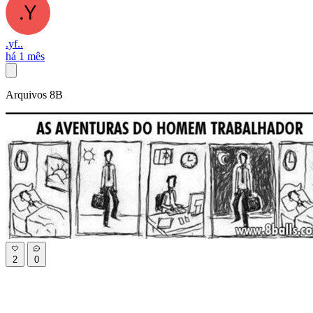
.yf..
há 1 mês
Arquivos 8B
2
0