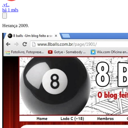
.yf..
há 1 mês
Herança 2009.