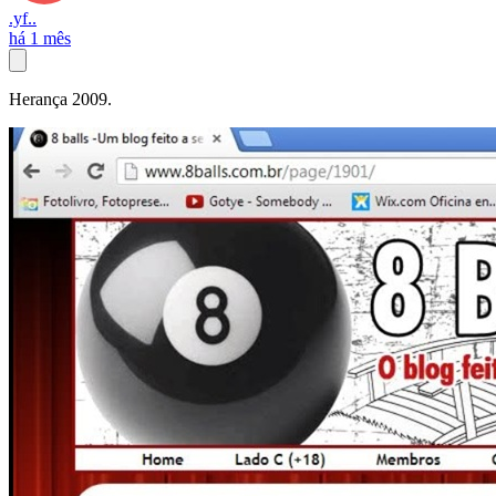
.yf..
há 1 mês
Herança 2009.