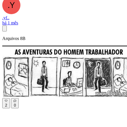
.yf..
há 1 mês
Arquivos 8B
2
0