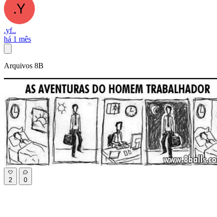
.yf..
há 1 mês
Arquivos 8B
2
0