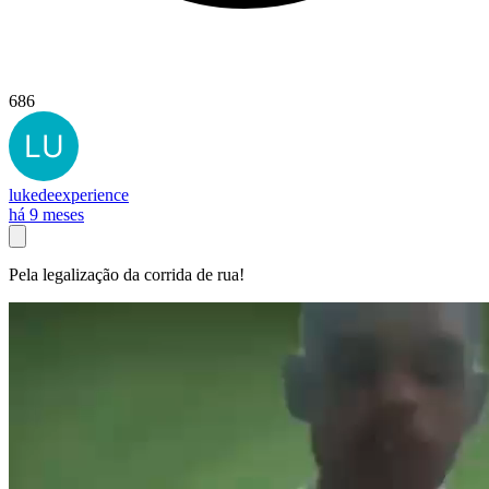
686
lukedeexperience
há 9 meses
Pela legalização da corrida de rua!