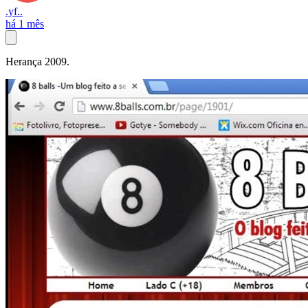
.yf..
há 1 mês
Herança 2009.