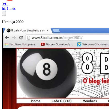
.yf..
há 1 mês
Herança 2009.