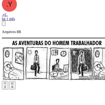
.yf..
há 1 mês
Arquivos 8B
2
0