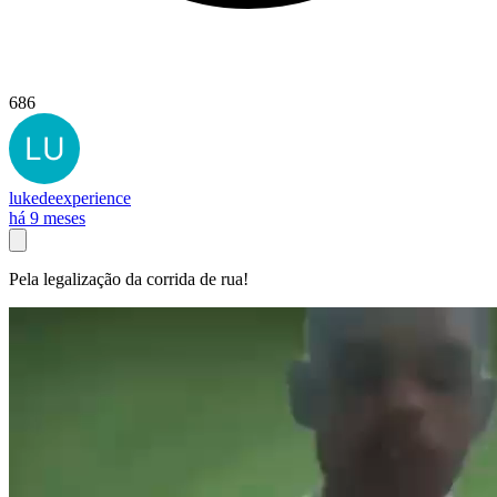
686
lukedeexperience
há 9 meses
Pela legalização da corrida de rua!