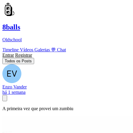
8balls
Oldschool
Timeline
Vídeos
Galerias
💬
Chat
Entrar
Registrar
Todos os Posts
Enzo Vander
há 1 semana
A primeira vez que provei um zumbiu