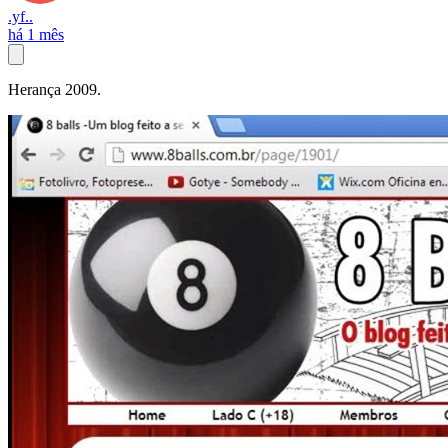
.yf..
há 1 mês
Herança 2009.