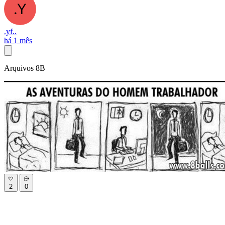
.yf..
há 1 mês
Arquivos 8B
2
0