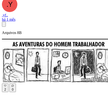
.yf..
há 1 mês
Arquivos 8B
2
0