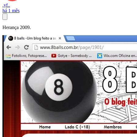
.yf..
há 1 mês
Herança 2009.