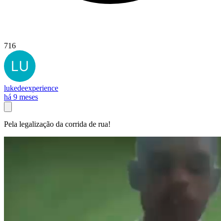
716
lukedeexperience
há 9 meses
Pela legalização da corrida de rua!