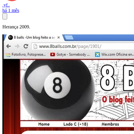
.yf..
há 1 mês
Herança 2009.