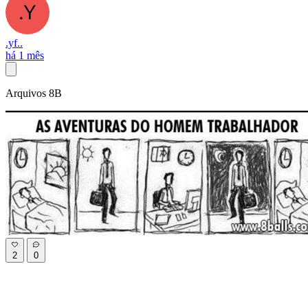
.yf..
há 1 mês
Arquivos 8B
2
0