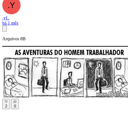
.yf..
há 1 mês
Arquivos 8B
2
0