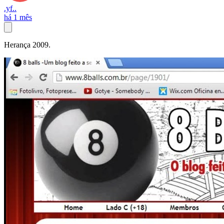
.yf..
há 1 mês
Herança 2009.