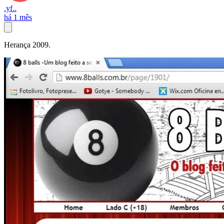
.yf..
há 1 mês
Herança 2009.