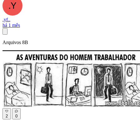
.yf..
há 1 mês
Arquivos 8B
2
0