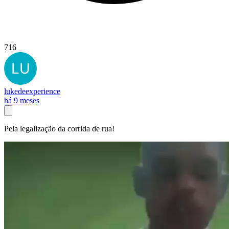
716
lukedeexperience
há 9 meses
Pela legalização da corrida de rua!