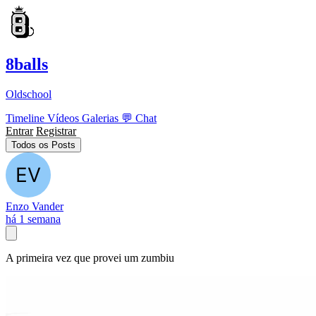
8balls
Oldschool
Timeline
Vídeos
Galerias
💬
Chat
Entrar
Registrar
Todos os Posts
Enzo Vander
há 1 semana
A primeira vez que provei um zumbiu